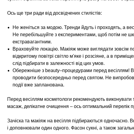
Ось ще три ради від досвідчених стилістів:
Не женіться за модою. Тренди йдуть і проходять, а ве
Не перебільшуйте з експериментами, щоб потім не шк
екстравагантним.
Враховуйте локацію. Макіяж може виглядати зовсім по
відкритому повітрі світло м'яке і розсіяне, а в приміщ
слід підбирати в залежності від цих умов.
Обережніше з beauty–процедурами перед весіллям! Від
проводити безпосередньо перед святом. Не випробовуй
події вже запланована.
Перед весіллям косметологи рекомендують виконувати т
масаж, делікатне очищення – ось оптимальний перелік п
Зачіска та макіяж на весілля підбираються одночасно. 
і доповнювали один одного. Фасон сукні, а також загальн