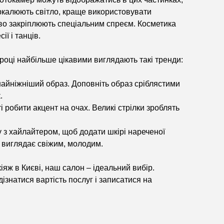
еркалюють світло, краще використовувати
ово закріплюють спеціальним спреєм. Косметика
ї і танців.
 році найбільше цікавими виглядають такі тренди:
найніжніший образ. Доповніть образ сріблястими
.
і робити акцент на очах. Великі стрілки зроблять
 з хайлайтером, щоб додати шкірі нареченої
і виглядає свіжим, молодим.
яж в Києві, наш салон – ідеальний вибір.
ізнатися вартість послуг і записатися на