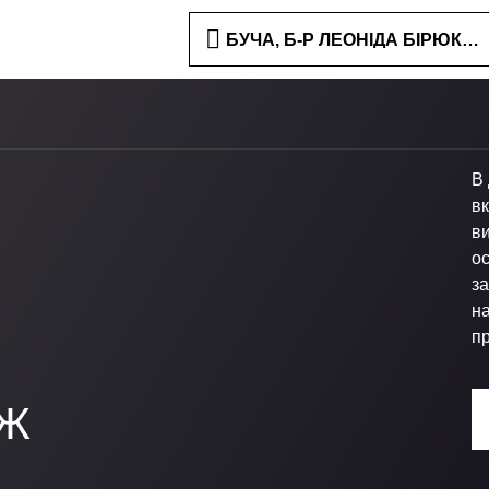
БУЧА, Б-Р ЛЕОНІДА БІРЮКОВА
В 
в
ви
ос
за
н
п
ЯЖ