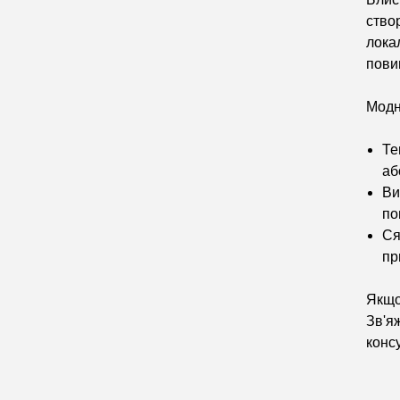
ство
лока
пови
Модн
Те
аб
Ви
по
Ся
пр
Якщо
Зв'я
конс