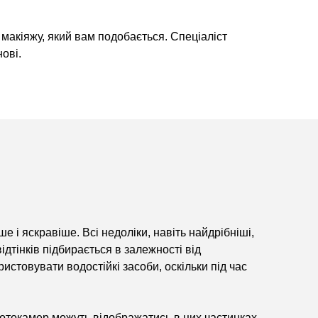
макіяжу, який вам подобається. Спеціаліст
ові.
 і яскравіше. Всі недоліки, навіть найдрібніші,
ідтінків підбирається в залежності від
стовувати водостійкі засоби, оскільки під час
отокамер можуть відображатись в цих частинках,