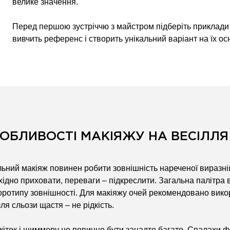
велике значення.
Перед першою зустріччю з майстром підберіть приклади 
вивчить референс і створить унікальний варіант на їх осн
ОБЛИВОСТІ МАКІЯЖУ НА ВЕСІЛЛЯ
льний макіяж повинен робити зовнішність нареченої виразніше
хідно приховати, переваги – підкреслити. Загальна палітра в
оротипу зовнішності. Для макіяжу очей рекомендовано викори
ля сльози щастя – не рідкість.
кіток і шиммеру не повинно бути занадто багато. Спалахи ф