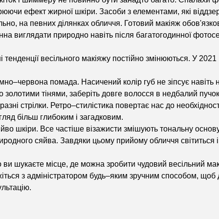
рюючи ефект жирної шкіри. Засоби з елементами, які віддз
льно, на певних ділянках обличчя. Готовий макіяж обов'язк
нна виглядати природно навіть після багатогодинної фотосесі
і тенденції весільного макіяжу постійно змінюються. У 2021
мно–червона помада. Насичений колір губ не зіпсує навіть 
о золотими тінями, заберіть довге волосся в недбалий пучок
разні стрілки. Ретро–стилістика повертає нас до необхідност
гляд більш глибоким і загадковим.
йво шкіри. Все частіше візажисти змішують тональну основу
иродного сяйва. Завдяки цьому прийому обличчя світиться 
 ви шукаєте місце, де можна зробити чудовий весільний макі
жіться з адміністратором будь–яким зручним способом, щоб д
ультацію.