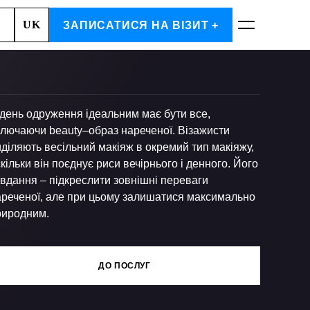
UK
, 2
ЗАПИСАТИСЯ НА ВІЗИТ +
ЗАПИСАТИСЬ
день одруження ідеальним має бути все,
ключаючи beauty–образ нареченої. Візажисти
діляють весільний макіяж в окремий тип макіяжу,
кільки він поєднує риси вечірнього і денного. Його
вдання – підкреслити зовнішні переваги
ареченої, але при цьому залишатися максимально
риродним.
ДО ПОСЛУГ