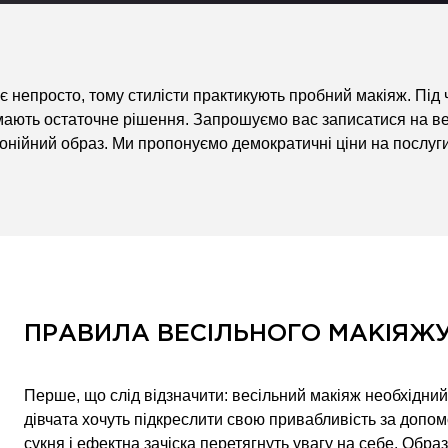
 непросто, тому стилісти практикують пробний макіяж. Під 
ають остаточне рішення. Запрошуємо вас записатися на весі
нійний образ. Ми пропонуємо демократичні ціни на послуги і
ПРАВИЛА ВЕСІЛЬНОГО МАКІЯЖ
Перше, що слід відзначити: весільний макіяж необхідний
дівчата хочуть підкреслити свою привабливість за допо
сукня і ефектна зачіска перетягнуть увагу на себе. Обр