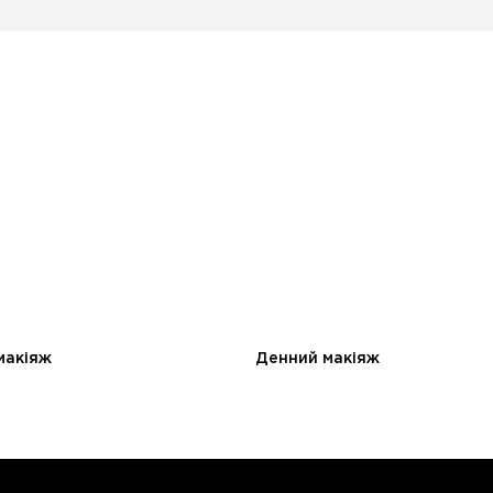
макіяж
Денний макіяж