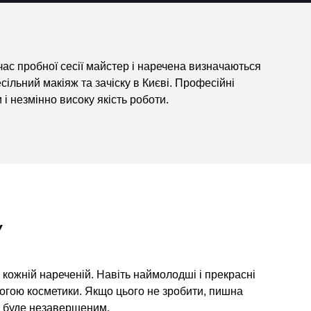
час пробної сесії майстер і наречена визначаються
льний макіяж та зачіску в Києві. Професійні
 незмінно високу якість роботи.
У
 кожній нареченій. Навіть наймолодші і прекрасні
могою косметики. Якщо цього не зробити, пишна
аз буде незавершеним.