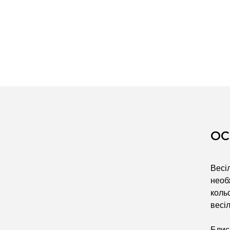
ОС
Весі
необ
коль
весіл
Блис