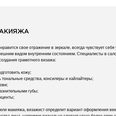
МАКИЯЖА
нравится свое отражение в зеркале, всегда чувствует себя
нешним видом внутренним состоянием. Специалисты в сал
создания грамотного визажа:
одготовить кожу;
ь тональные средства, консилеры и хайлайтеры;
ови;
лазнительными губы;
акценты;
цели макияжа, визажист определит вариант оформления век 
ства лица, например визуально сделает глаза более откры