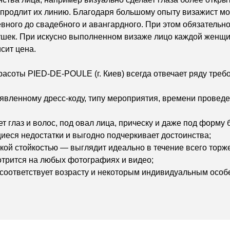
продлит их линию. Благодаря большому опыту визажист мо
евного до свадебного и авангардного. При этом обязатель
ушек. При искусно выполненном визаже лицо каждой женщи
сит цена.
красоты
PIED-DE-POULE
(г. Киев) всегда отвечает ряду тре
аявленному дресс-коду, типу мероприятия, времени проведен
ет глаз и волос, под овал лица, прическу и даже под форму 
еся недостатки и выгодно подчеркивает достоинства;
кой стойкостью — выглядит идеально в течение всего торж
отрится на любых фотографиях и видео;
оответствует возрасту и некоторым индивидуальным особ