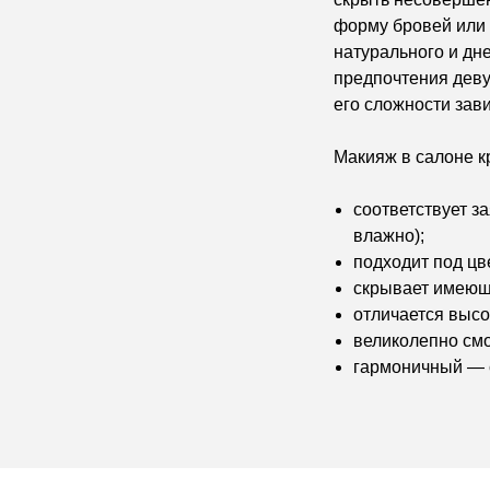
форму бровей или 
натурального и дн
предпочтения дев
его сложности зави
Макияж в салоне 
соответствует з
влажно);
подходит под цв
скрывает имеющи
отличается высо
великолепно см
гармоничный — с