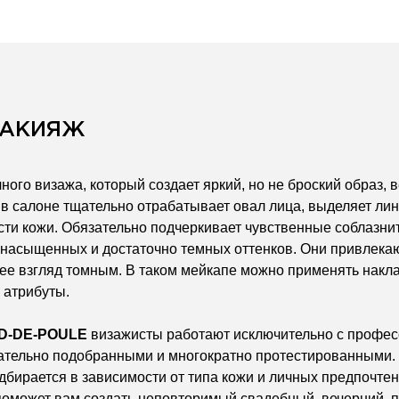
МАКИЯЖ
чного визажа, который создает яркий, но не броский образ
 в салоне тщательно отрабатывает овал лица, выделяет ли
ти кожи. Обязательно подчеркивает чувственные соблазни
 насыщенных и достаточно темных оттенков. Они привлека
 ее взгляд томным. В таком мейкапе можно применять накл
 атрибуты.
ED-DE-POULE
визажисты работают исключительно с профес
ательно подобранными и многократно протестированными. 
одбирается в зависимости от типа кожи и личных предпочтен
оможет вам создать неповторимый свадебный, вечерний, п