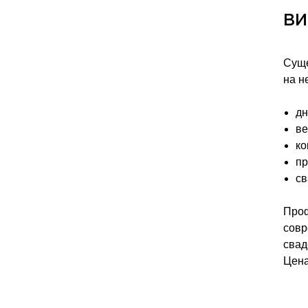
В
Суще
на н
дн
ве
ко
пр
св
Проф
совр
свад
Цена