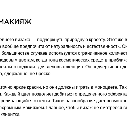
 МАКИЯЖ
евного визажа — подчеркнуть природную красоту. Этот же
 вообще предпочитают натуральность и естественность. Он 
В большинстве случаев используется ограниченное количеств
довым цветам, когда тона косметических средств приближ
еально подходит для деловых женщин. Он подчеркивает дос
о, сдержанно, не броско.
точно яркие краски, но они должны играть в моноцвете. Та
бы. Каждый цвет позволяет добиться определенного эффекта
ереливающийся оттенки. Такое разнообразие дает возможн
охромным макияжем. Главное, чтобы визаж не смотрелся в
клиентки.