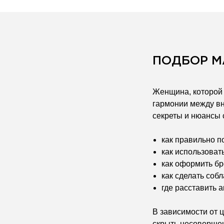
ПОДБОР 
Женщина, которой 
гармонии между в
секреты и нюансы 
как правильно п
как использоват
как оформить бр
как сделать соб
где расставить 
В зависимости от 
скрыть несовершен