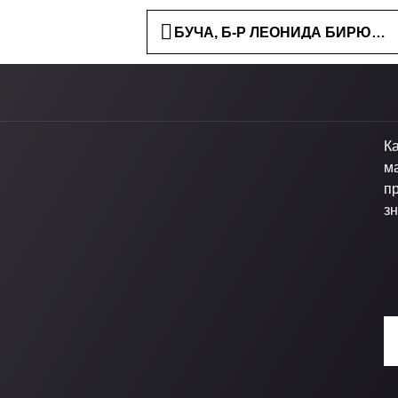
БУЧА, Б-Р ЛЕОНИДА БИРЮКОВ
К
м
п
зн