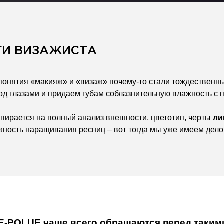
ГИ ВИЗАЖИСТА
 понятия «макияж» и «визаж» почему-то стали тождественн
од глазами и придаем губам соблазнительную влажность с п
опирается на полный анализ внешности, цветотип, черты
ли
жность наращивания ресниц – вот тогда мы уже имеем дело
DE-POLUE
чаще всего обращаются перед таким