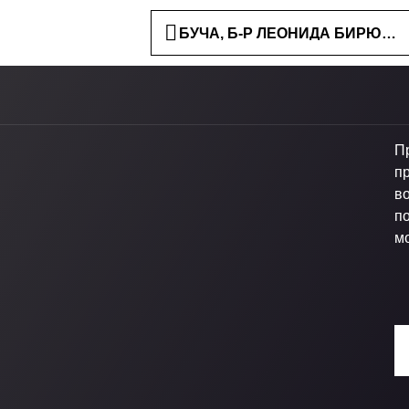
БУЧА, Б-Р ЛЕОНИДА БИРЮКОВ
П
п
в
п
м