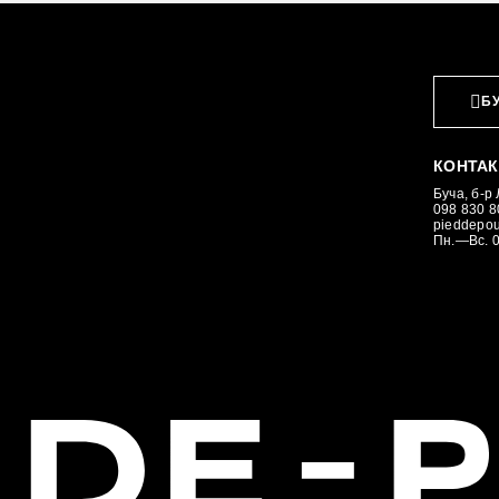
БУ
КОНТАК
Буча, б-р
098 830 
pieddepo
Пн.—Вс. 0