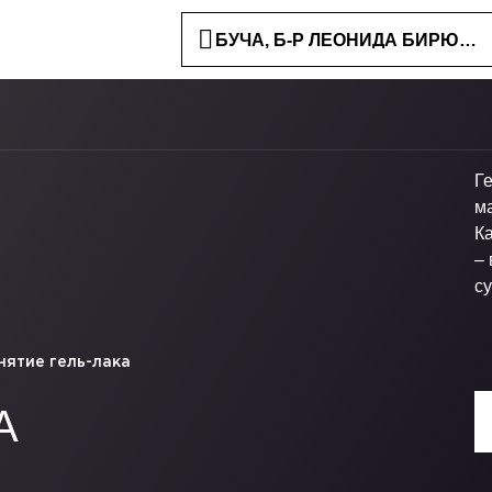
БУЧА, Б-Р ЛЕОНИДА БИРЮКОВ
Г
м
Ка
– 
с
нятие гель-лака
А