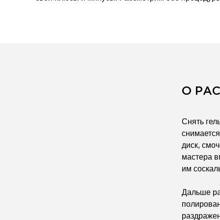
О РА
Снять гел
снимается
диск, смо
мастера в
им соскал
Дальше ра
полирован
раздражен