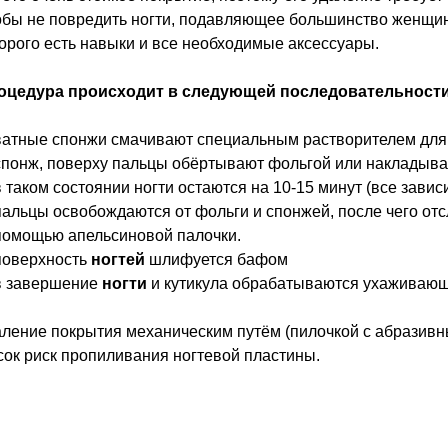
бы не повредить ногти, подавляющее большинство женщин 
орого есть навыки и все необходимые аксессуары.
оцедура
происходит в следующей последовательности
ватные спонжи смачивают специальным растворителем для
спонж, поверху пальцы обёртывают фольгой или накладыв
в таком состоянии ногти остаются на 10-15 минут (все зави
пальцы освобождаются от фольги и спонжей, после чего от
помощью апельсиновой палочки.
поверхность
ногтей
шлифуется бафом
в завершение
ногти
и кутикула обрабатываются ухаживаю
ление покрытия механическим путём (пилочкой с абразивн
ок риск пропиливания ногтевой пластины.