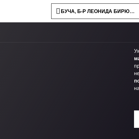
БУЧА, Б-Р ЛЕОНИДА БИРЮКОВ
У
м
пр
н
п
н