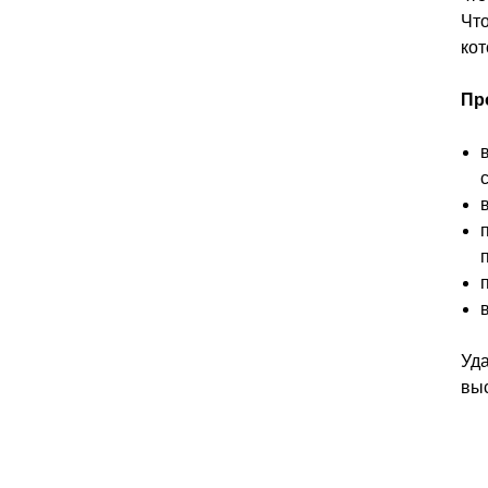
Что
кот
Пр
Уда
выс