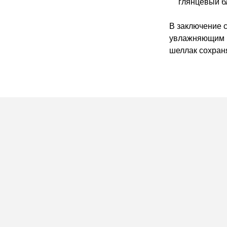
глянцевый б
В заключение 
увлажняющим м
шеллак сохраня