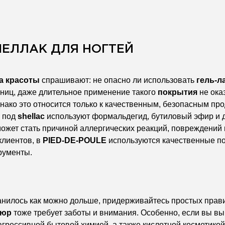
ШЕЛЛАК ДЛЯ НОГТЕЙ
а красоты
спрашивают: не опасно ли использовать
гель-л
ниц, даже длительное применение такого
покрытия
не ока
нако это относится только к качественным, безопасным пр
х под
shellac
используют формальдегид, бутиловый эфир и д
ожет стать причиной аллергических реакций, повреждений 
клиентов, в
PIED-DE-POULE
используются качественные по
рументы.
нилось как можно дольше, придерживайтесь простых прав
кюр
тоже требует заботы и внимания. Особенно, если вы в
 агрессивной бытовой химией, а также кислотной косметик