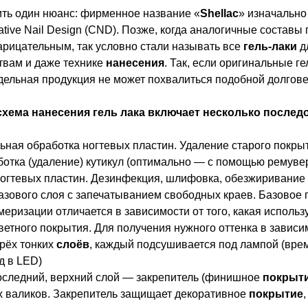
ить один нюанс: фирменное название «
Shellac
» изначально
tive Nail Design (CND). Позже, когда аналогичные составы
арицательным, так условно стали называть все
гель-лаки
д
ствам и даже технике
нанесения
. Так, если оригинальные г
ддельная продукция не может похвалиться подобной долгов
схема нанесения
гель лака
включает несколько послед
ьная обработка ногтевых пластин. Удаление старого покры
ботка (удаление) кутикул (оптимально — с помощью ремуве
ногтевых пластин. Дезинфекция, шлифовка, обезжиривание
азового слоя с запечатыванием свободных краев. Базовое
меризации отличается в зависимости от того, какая использ
ветного покрытия. Для получения нужного оттенка в завис
ырёх тонких
слоёв
, каждый подсушивается под лампой (врем
д в LED)
оследний, верхний слой — закрепитель (финишное
покрыт
х валиков. Закрепитель защищает декоративное
покрытие