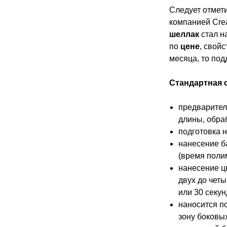
Следует отмет
компанией Crea
шеллак
стал н
по
цене
, свой
месяца, то по
Стандартная 
предварител
длины, обра
подготовка 
нанесение б
(время поли
нанесение ц
двух до чет
или 30 секун
наносится п
зону боковы