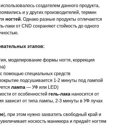
 использовалось создателем данного продукта,
 появились и у других производителей, термин
ля
ногтей
. Однако разные продукты отличаются
ель-лаки от CND сохраняют стойкость до одного
ечностью.
овательных этапов:
тия, моделирование формы ногтя, коррекция
ра)
 с помощью специальных средств
 покрытие подсушивается 1-2 минуты под лампой
уется
лампа
— УФ или LED)
имости от особенностей
гель-лака
наносится от
я зависит от типа лампы, 2-3 минуты в УФ лучах
ие
), при этом нужно захватить свободный край и
, увеличивает носкость маникюра и придаёт ногтям