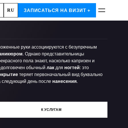
RU
А, 2
ЗАПИСАТЬСЯ НА ВИЗИТ +
ЗАПИСАТЬСЯ
хоженные руки ассоциируются с безупречным
аникюром
. Однако представительницы
екрасного пола знают, насколько капризен и
едолговечен обычный
лак
для
ногтей
: это
окрытие
теряет первоначальный вид буквально
а следующий день после
нанесения
.
К УСЛУГАМ