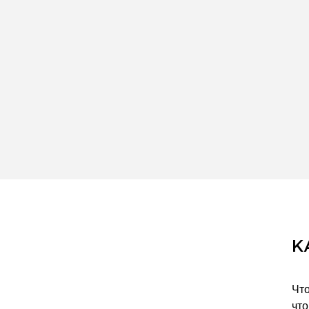
К
Что
что