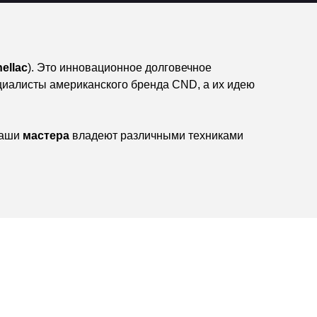
hellac
). Это инновационное долговечное
циалисты американского бренда CND, а их идею
наши
мастера
владеют различными техниками