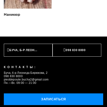
Маникюр
БУЧА, Б-Р ЛЕОНИДА БИРЮКОВА, 2
098 830 8000
КОНТАКТЫ:
Буча, б-р Леонида Бирюкова, 2
098 830 8000
pieddepoule.bucha2@gmail.com
Пн.—Вс. 09:00 — 21:00
ЗАПИСАТЬСЯ
ЗАПИСАТЬСЯ