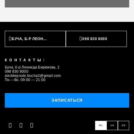
БУЧА, Б-Р ЛЕОНИДА БИРЮКОВА, 2
098 830 8000
КОНТАКТЫ:
Буча, б-р Леонида Бирюкова, 2
098 830 8000
pieddepoule.bucha2@gmail.com
Пн.—Вс. 09:00 — 21:00
ЗАПИСАТЬСЯ
RU
UK
EN