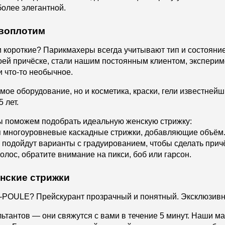
более элегантной.
 воплотим
 короткие? Парикмахеры всегда учитывают тип и состояние
воей причёске, стали нашим постоянным клиентом, экспери
 что-то необычное.
мое оборудование, но и косметика, краски, гели известне
 лет.
мы поможем подобрать идеальную женскую стрижку:
 многоуровневые каскадные стрижки, добавляющие объём
подойдут варианты с градуированием, чтобы сделать причё
лос, обратите внимание на пикси, боб или гарсон.
енские стрижки
E-POULE? Прейскурант прозрачный и понятный. Эксклюзивны
тантов — они свяжутся с вами в течение 5 минут. Наши ма