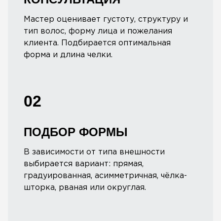
Мастер оценивает густоту, структуру и
тип волос, форму лица и пожелания
клиента. Подбирается оптимальная
форма и длина челки.
02
ПОДБОР ФОРМЫ
В зависимости от типа внешности
выбирается вариант: прямая,
градуированная, асимметричная, чёлка-
шторка, рваная или округлая.