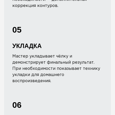
коррекция контуров.
05
УКЛАДКА
Мастер укладывает чёлку и
демонстрирует финальный результат.
При необходимости показывает технику
укладки для домашнего
воспроизведения.
06