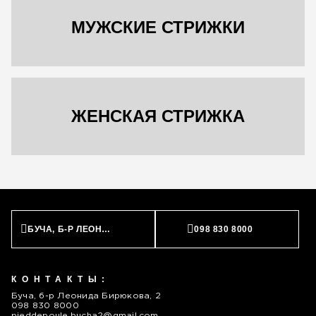
МУЖСКИЕ СТРИЖКИ
ЗАПИСАТЬСЯ
ЖЕНСКАЯ СТРИЖКА
БУЧА, Б-Р ЛЕОНИДА БИРЮКОВА, 2
098 830 8000
КОНТАКТЫ:
Буча, б-р Леонида Бирюкова, 2
098 830 8000
pieddepoule.bucha2@gmail.com