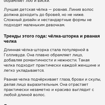
обрамляет лоб и виски.
Лучшая детская чёлка — ровная. Линия волос
должна доходить до бровей, но не ниже.
Сложный дизайн и нестандартные формы не
подходят маленьким девочкам.
Тренды этого года: чёлка-шторка и рваная
челка
Длинная чёлка-шторка стала популярной в
Голливуде. Она плавно обрамляет лицо,
добавляя романтичности и нежности. Такая
челка подходит практически каждой женщине и
легко укладывается.
Рваная челка подчёркивает глаза, брови и скулы,
делая лицо выразительным. Она отрастает
практически незаметно и красиво выглядит с
любой длиной волос.