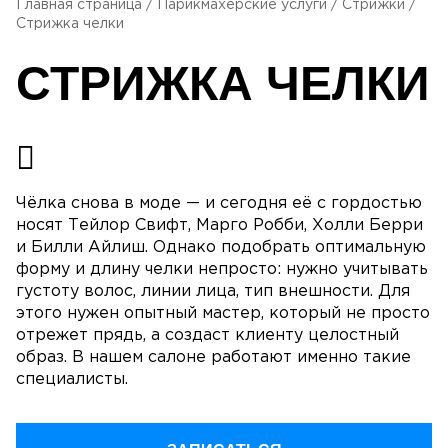
Главная страница
/
Парикмахерские услуги
/
Стрижки
/
Стрижка челки
СТРИЖКА ЧЕЛКИ
Чёлка снова в моде — и сегодня её с гордостью
носят Тейлор Свифт, Марго Робби, Холли Берри
и Билли Айлиш. Однако подобрать оптимальную
форму и длину челки непросто: нужно учитывать
густоту волос, линии лица, тип внешности. Для
этого нужен опытный мастер, который не просто
отрежет прядь, а создаст клиенту целостный
образ. В нашем салоне работают именно такие
специалисты.