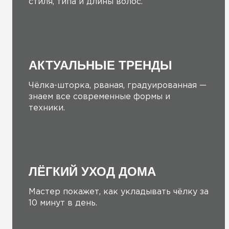
стиля, типа и длины волос.
АКТУАЛЬНЫЕ ТРЕНДЫ
Чёлка-шторка, рваная, градуированная —
знаем все современные формы и
техники.
ЛЁГКИЙ УХОД ДОМА
Мастер покажет, как укладывать чёлку за
10 минут в день.