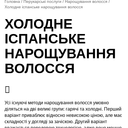
Головна
/
Перукарські послуги
/
Нарощування волосся
/
Холодне іспанське нарощування волосся
ХОЛОДНЕ
ІСПАНСЬКЕ
НАРОЩУВАННЯ
ВОЛОССЯ
Усі існуючі методи нарощування волосся умовно
діляться на дві великі групи: гарячі та холодні. Перший
варіант приваблює відносно невисокою ціною, але має
складності у догляді за зачіскою. Другий варіант
вважається передовою технологією, адже воно менше