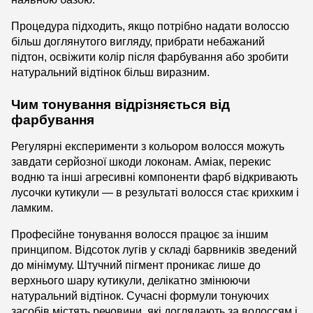
Процедура підходить, якщо потрібно надати волоссю
більш доглянутого вигляду, прибрати небажаний
підтон, освіжити колір після фарбування або зробити
натуральний відтінок більш виразним.
Чим тонування відрізняється від
фарбування
Регулярні експерименти з кольором волосся можуть
завдати серйозної шкоди локонам. Аміак, перекис
водню та інші агресивні компоненти фарб відкривають
лусочки кутикули — в результаті волосся стає крихким і
ламким.
Професійне тонування волосся працює за іншим
принципом. Відсоток лугів у складі барвників зведений
до мінімуму. Штучний пігмент проникає лише до
верхнього шару кутикули, делікатно змінюючи
натуральний відтінок. Сучасні формули тонуючих
засобів містять речовини, які доглядають за волоссям і