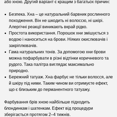
або хною. Другий варіант є кращим з багатьох причин:
Безпека. Хна – це натуральний барвник рослинного
походження. Він не шкодить ні волоссю, ні шкірі.
Алергічні реакції виникають вкрай рідко.
Простота використання. Порошок хни змішується з
водою і наноситься на брови. Ніяких окислювачів і
закріплювачів.
Гама натуральних тонів. За допомогою хни брови
можна пофарбувати в різні відтінки коричневого та
рудого. Така палітра виглядає максимально
природно.
Бережний татуаж. Хна фарбує не тільки волосся, але
й шкіру під ними. Таким чином ви отримуєте ефект,
що є близьким до перманентного татуажу.
Фарбування брів хною найбільше підходить
блондинкам і шатенкам. Ефект від процедури
зберігається протягом 2–4 тижнів.