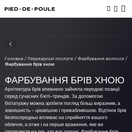
ЗАПИСАТИСЬ
Головна
/
Перукарські послуги
/
Фарбування волосся
/
Фарбування брів хною
ФАРБУВАННЯ БРІВ ХНОЮ
Архітектура брів впевнено зайняла передові позиції
серед сучасних б'юті–трендів. За допомогою
біотатуажу можна зробити погляд більш виразним, а
зовнішність – цікавішою і привабливішою. Відтінок брів
безпосередньо впливає на сприйняття вашого
обличчя, а отже і на перше враження, яке ви
справляєте на тих, хто вас оточує. Фарбування брів