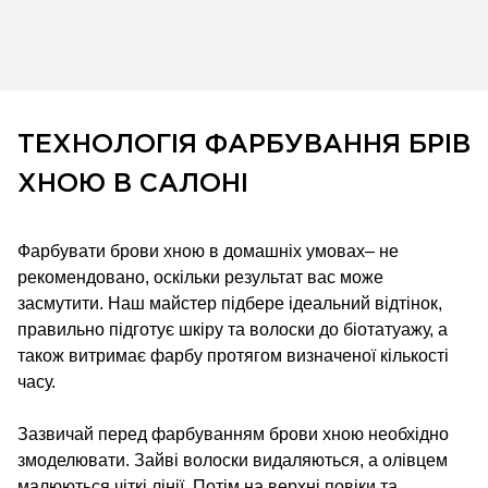
ТЕХНОЛОГІЯ ФАРБУВАННЯ БРІВ
ХНОЮ В САЛОНІ
Фарбувати брови хною в домашніх умовах– не
рекомендовано, оскільки результат вас може
засмутити. Наш майстер підбере ідеальний відтінок,
правильно підготує шкіру та волоски до біотатуажу, а
також витримає фарбу протягом визначеної кількості
часу.
Зазвичай перед фарбуванням брови хною необхідно
змоделювати. Зайві волоски видаляються, а олівцем
малюються чіткі лінії. Потім на верхні повіки та