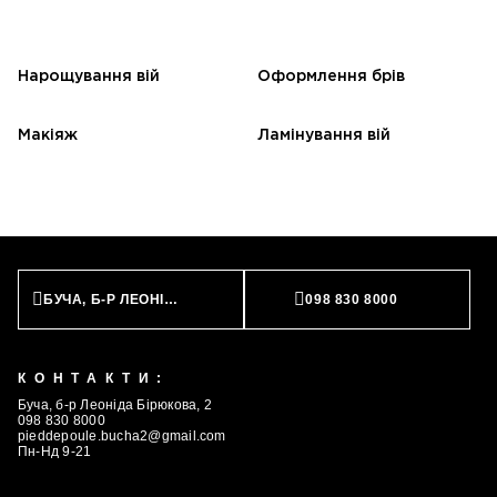
Нарощування вій
Оформлення брів
Макіяж
Ламінування вій
БУЧА, Б-Р ЛЕОНІДА БІРЮКОВА, 2
098 830 8000
КОНТАКТИ:
Буча, б-р Леоніда Бірюкова, 2
098 830 8000
pieddepoule.bucha2@gmail.com
Пн-Нд 9-21
ЗАПИСАТИСЬ