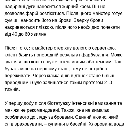
надбрівні дуги наноситься жирний крем. Він не
дозволяє фарбі розтікатися. Після цього майстер готує
суміш і наносить його на брови. Зверху брови
накриваються плівкою, після чого необхідно почекати
від 40 до 60 хвилин.
Після того, як майстер стер хну вологою серветкою,
клієнт бачить попередній результат фарбування. Може
здатися, що колір є дуже інтенсивним або темним. Так
буває лише на першому етапі, тому не потрібно
переживати. Через кілька днів відтінок стане більш
природним і буде залишатися таким протягом 2–3
тижнів.
У першу добу після біотатуажу інтенсивні вмивання та
макіяж не рекомендовані. Також, хна не вимагає
особливого догляду за бровами. Єдиний нюанс, який
слід враховувати, – купання в басейні. Хлорована вода